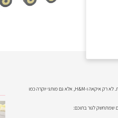
הסקנדינביים הביאו לחיינו אסתטיקה נקיה ומודרנית. לא רק איקאה ו-H&M, אלא גם מותגי יוקרה כמו
ים שמתחשק לגור בתוכם: