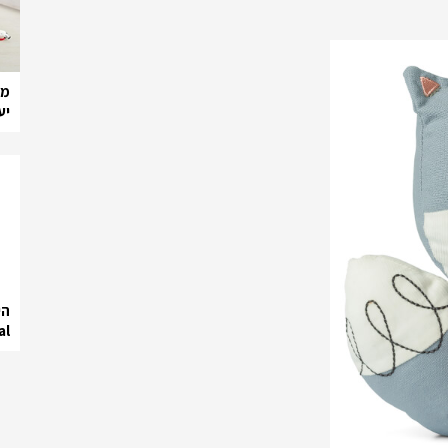
מב
יע
פר
הי
al